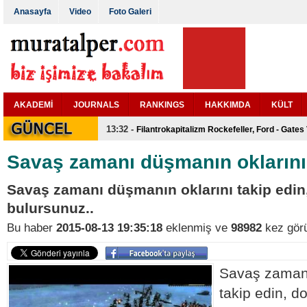
Anasayfa
Video
Foto Galeri
AKADEMİ
JOURNALS
RANKINGS
HAKKIMDA
KÜLT
15:52 -
Bir ÖSYM Klasiği..
13:32 -
Filantrokapitalizm Rockefeller, Ford - Gates 
Savaş zamanı düşmanın oklarını 
Savaş zamanı düşmanın oklarını takip edin
bulursunuz..
Bu haber
2015-08-13 19:35:18
eklenmiş ve
98982
kez görü
Savaş zamanı
takip edin, d