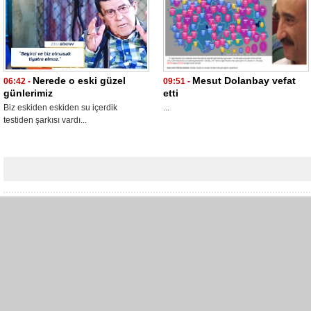
Nerede o eski güzel
Mesut Dolanbay vefat
06:42 -
09:51 -
günlerimiz
etti
Biz eskiden eskiden su içerdik
...
testiden şarkısı vardı...