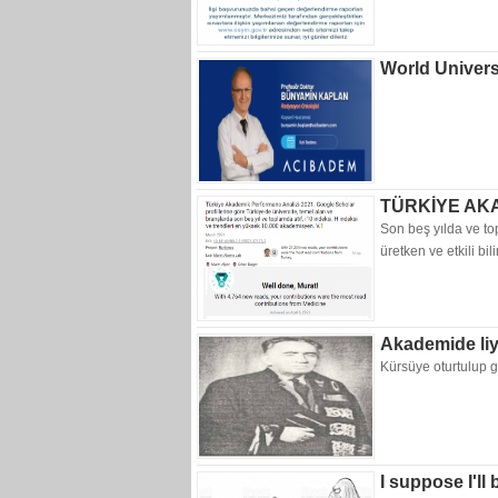
World Univers
TÜRKİYE AK
Son beş yılda ve t
üretken ve etkili bil
Akademide liy
Kürsüye oturtulup g
I suppose I'll