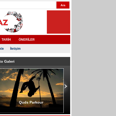
TARİH
ÖNERİLER
kle
İletişim
to Galeri
Quds Parkour