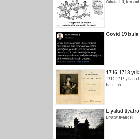
Odadaki fil, kimse
Covid 19 bul
1716-1718 yıll
1716-1718 yıllarınd
hatıraları
Liyakat tiyatr
Liyakat tiyatrosu