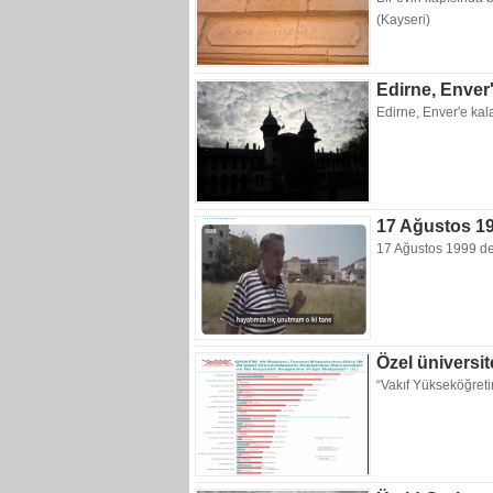
(Kayseri)
Edirne, Enver
Edirne, Enver'e kal
17 Ağustos 19
17 Ağustos 1999 de
Özel üniversit
“Vakıf Yükseköğret