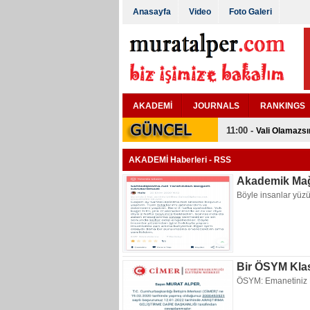
Anasayfa
Video
Foto Galeri
AKADEMİ
JOURNALS
RANKINGS
13:32 -
Filantrokapita
AKADEMİ Haberleri -
RSS
Akademik Mağ
Böyle insanlar yüzü
Bir ÖSYM Klas
ÖSYM: Emanetiniz 