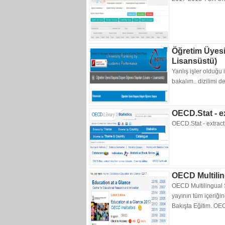
Öğretim Üyesi
Lisansüstü)
Yanlış işler olduğu 
bakalım.. dizilimi d
OECD.Stat - e
OECD.Stat - extrac
OECD Multilin
OECD Multilingual 
yayının tüm içeriği
Bakışta Eğitim. OEC