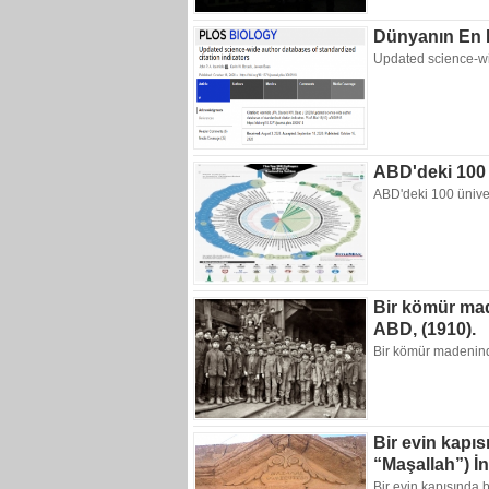
Dünyanın En Et
Updated science-wid
ABD'deki 100 ü
ABD'deki 100 ünivers
Bir kömür mad
ABD, (1910).
Bir kömür madenind
Bir evin kapı
“Maşallah”) İ
Bir evin kapısında