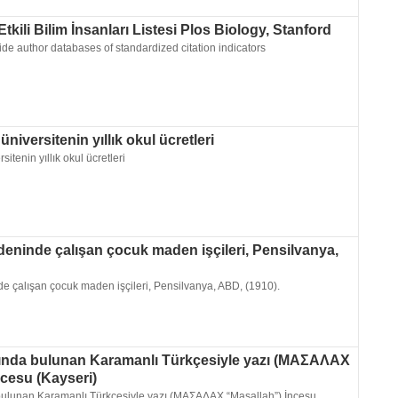
kili Bilim İnsanları Listesi Plos Biology, Stanford
e author databases of standardized citation indicators
niversitenin yıllık okul ücretleri
itenin yıllık okul ücretleri
eninde çalışan çocuk maden işçileri, Pensilvanya,
e çalışan çocuk maden işçileri, Pensilvanya, ABD, (1910).
sında bulunan Karamanlı Türkçesiyle yazı (MAΣAΛAΧ
ncesu (Kayseri)
 bulunan Karamanlı Türkçesiyle yazı (MAΣAΛAΧ “Maşallah”) İncesu