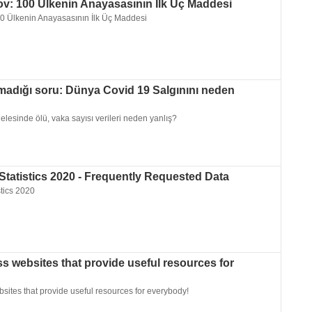
: 100 Ülkenin Anayasasının İlk Üç Maddesi
 Ülkenin Anayasasının İlk Üç Maddesi
adığı soru: Dünya Covid 19 Salgınını neden
esinde ölü, vaka sayısı verileri neden yanlış?
tatistics 2020 - Frequently Requested Data
tics 2020
s websites that provide useful resources for
ites that provide useful resources for everybody!