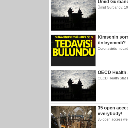
Ümid Gurbanov
Ümid Gurbanov: 100
Kimsenin sorm
önleyemedi?
Coronavirüs mücadel
OECD Health S
OECD Health Statis
35 open acces
everybody!
35 open access webs