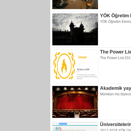
YÖK Öğretim
YÖK Öğretim Elema
The Power Lis
The Power List 201
Akademik yayın
Mümkün mü diyece
Üniversiteleri
2017-2018 YÖK Üniv