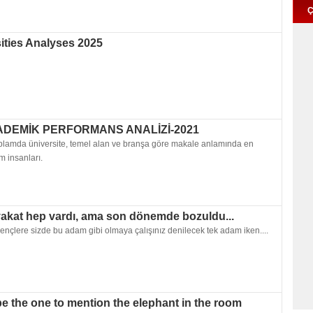
Ç
ities Analyses 2025
ADEMİK PERFORMANS ANALİZİ-2021
oplamda üniversite, temel alan ve branşa göre makale anlamında en
im insanları.
akat hep vardı, ama son dönemde bozuldu...
ençlere sizde bu adam gibi olmaya çalışınız denilecek tek adam iken....
 be the one to mention the elephant in the room