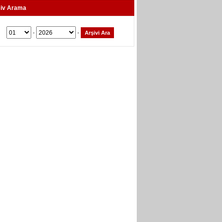
iv Arama
-
-