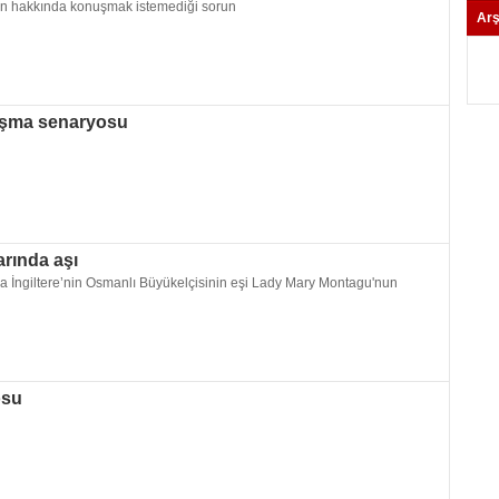
nin hakkında konuşmak istemediği sorun
Arş
aşma senaryosu
arında aşı
a İngiltere’nin Osmanlı Büyükelçisinin eşi Lady Mary Montagu'nun
osu