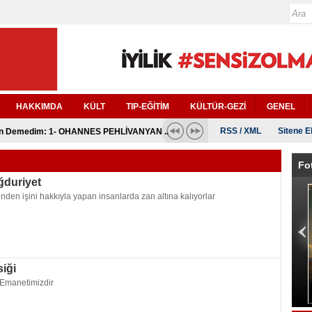
HAKKIMDA
KÜLT
TIP-EĞİTİM
KÜLTÜR-GEZİ
GENEL
RSS
/
XML
Sitene E
lizm Rockefeller, Ford - Gates Vakfı..
Fo
duriyet
nden işini hakkıyla yapan insanlarda zan altına kalıyorlar
iği
Emanetimizdir