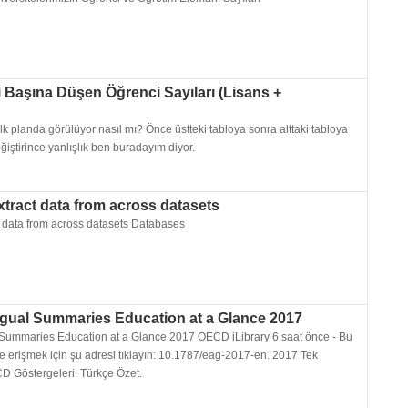
 Başına Düşen Öğrenci Sayıları (Lisans +
ilk planda görülüyor nasıl mı? Önce üstteki tabloya sonra alttaki tabloya
eğiştirince yanlışlık ben buradayım diyor.
xtract data from across datasets
t data from across datasets Databases
gual Summaries Education at a Glance 2017
Summaries Education at a Glance 2017 OECD iLibrary 6 saat önce - Bu
ne erişmek için şu adresi tıklayın: 10.1787/eag-2017-en. 2017 Tek
D Göstergeleri. Türkçe Özet.