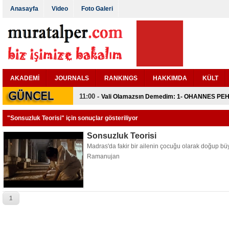
Anasayfa
Video
Foto Galeri
AKADEMİ
JOURNALS
RANKINGS
HAKKIMDA
KÜLT
11:00 -
Vali Olamazsın Demedim: 1- OHANNES PEH
"Sonsuzluk Teorisi" için sonuçlar gösteriliyor
Sonsuzluk Teorisi
Madras'da fakir bir ailenin çocuğu olarak doğup büy
Ramanujan
1